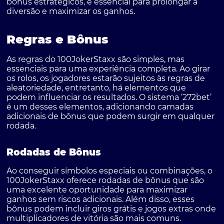
bonus estratégicos, é essencial para prolongar a
diversão e maximizar os ganhos.
Regras e Bônus
As regras do 100JokerStaxx são simples, mas
essenciais para uma experiência completa. Ao girar
os rolos, os jogadores estarão sujeitos às regras de
aleatoriedade, entretanto, há elementos que
podem influenciar os resultados. O sistema ‘272bet’
é um desses elementos, adicionando camadas
adicionais de bônus que podem surgir em qualquer
rodada.
Rodadas de Bônus
Ao conseguir símbolos especiais ou combinações, o
100JokerStaxx oferece rodadas de bônus que são
uma excelente oportunidade para maximizar
ganhos sem riscos adicionais. Além disso, esses
bônus podem incluir giros grátis e jogos extras onde
multiplicadores de vitória são mais comuns.