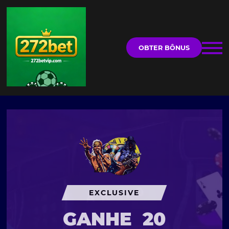
OBTER BÔNUS
EXCLUSIVE
GANHE
20