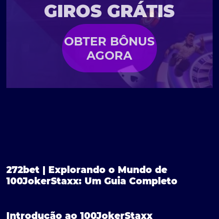
GIROS GRÁTIS
OBTER BÔNUS
AGORA
272bet | Explorando o Mundo de
100JokerStaxx: Um Guia Completo
Introdução ao 100JokerStaxx