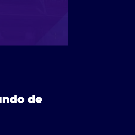
undo de