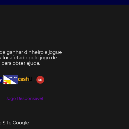
e ganhar dinheiro e jogue
for afetado pelo jogo de
s
para obter ajuda.
Jogo Responsável
 Site Google