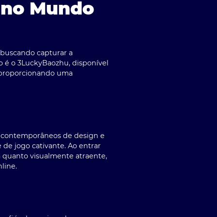
 no Mundo
 buscando capturar a
 é o 3LuckyBaozhu, disponível
, proporcionando uma
s contemporâneos de design e
 de jogo cativante. Ao entrar
va quanto visualmente atraente,
line.