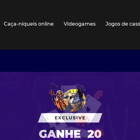
Caça-níqueis online
Videogames
Jogos de cas
EXCLUSIVE
GANHE
20