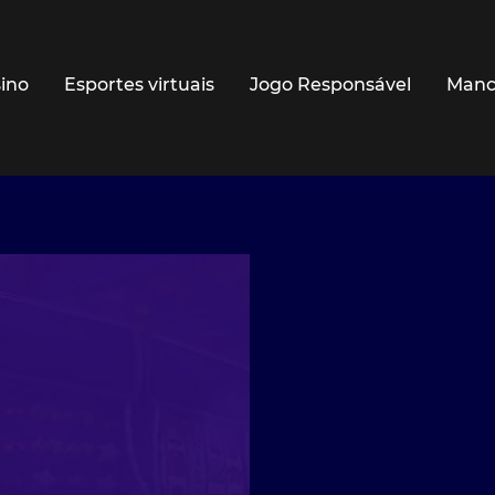
sino
Esportes virtuais
Jogo Responsável
Manc