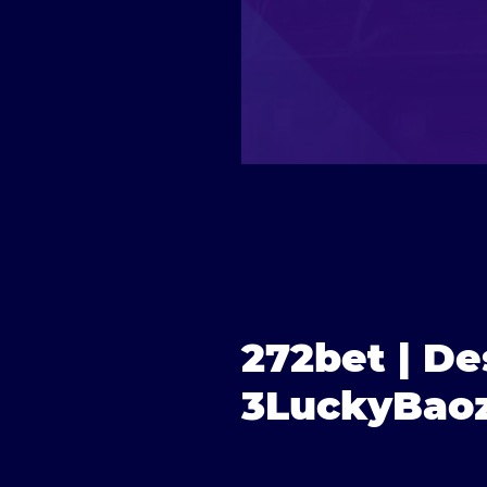
272bet | D
3LuckyBaoz