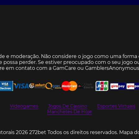
de e moderação. Não considere o jogo como uma forma d
 possa perder. Se estiver preocupado com o seu jogo ou 
tre em contato com a
GamCare
ou
GamblersAnonymou
Videogames
Jogos De Cassino
Esportes Virtuais
Manchetes De Hoje
utorais 2026 272bet Todos os direitos reservados.
Mapa do