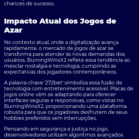
chances de sucesso.
Impacto Atual dos Jogos de
Azar
No contexto atual, onde a digitalização avança
rapidamente, o mercado de jogos de azar se
transforma para atender às novas demandas dos
usuários. BurningWinsX2 reflete essa tendência ao
mesclar nostalgia e tecnologia, cumprindo as
expectativas dos jogadores contemporâneos.
A palavra-chave '272bet' simboliza essa fusão de
tecnologia com entretenimento acessível. Placas de
jogos online vêm se adaptando para oferecer
interfaces seguras e responsivas, como vistas no
BurningWinsX2, proporcionando uma plataforma
robusta para que os jogadores desfrutem de seus
hobbies preferidos sem interrupções.
Pensando em segurança e justiça no jogo,
desenvolvedores utilizam algoritmos avançados