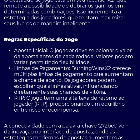
remete à possibilidade de dobrar os ganhos em
determinadas combinações. Isso incrementa a
estratégia dos jogadores, que tentam maximizar
seus lucros de maneira inteligente.
Regras Específicas do Jogo
Aposta Inicial:
O jogador deve selecionar o valor
da aposta antes de cada rodada. Valores podem
variar, permitindo flexibilidade.
Linhas de Pagamento:
BurningWinsX2 oferece
múltiplas linhas de pagamento que aumentam
a chance de acerto. Os jogadores podem
escolher quais linhas ativar, influenciando
diretamente suas chances de vitória.
RTP:
O jogo tem uma alta taxa de retorno ao
jogador (RTP), proporcionando um equilíbrio
entre risco e recompensa.
A conectividade com a palavra-chave '272bet' vem
da inovação na interface de apostas, onde as
estratégias modernas de apostas aumentam as