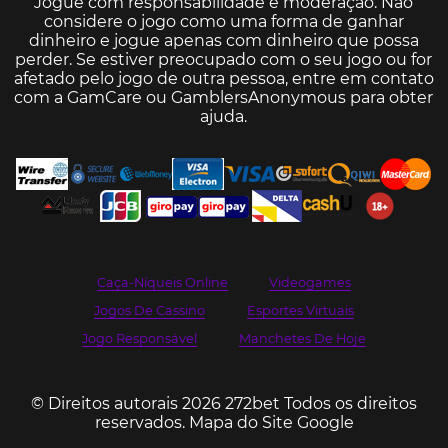
Jogue com responsabilidade e moderação. Não
considere o jogo como uma forma de ganhar
dinheiro e jogue apenas com dinheiro que possa
perder. Se estiver preocupado com o seu jogo ou for
afetado pelo jogo de outra pessoa, entre em contato
com a
GamCare
ou
GamblersAnonymous
para obter
ajuda.
Caça-Níqueis Online
Videogames
Jogos De Cassino
Esportes Virtuais
Jogo Responsável
Manchetes De Hoje
© Direitos autorais 2026 272bet Todos os direitos
reservados.
Mapa do Site Google