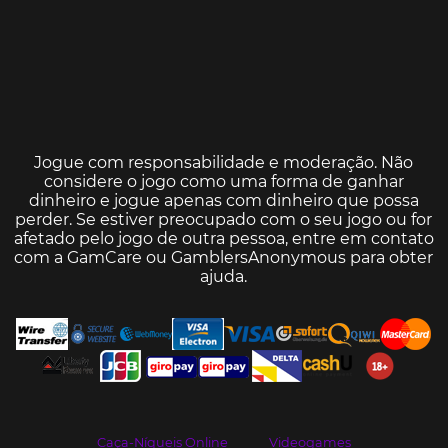
Jogue com responsabilidade e moderação. Não
considere o jogo como uma forma de ganhar
dinheiro e jogue apenas com dinheiro que possa
perder. Se estiver preocupado com o seu jogo ou for
afetado pelo jogo de outra pessoa, entre em contato
com a
GamCare
ou
GamblersAnonymous
para obter
ajuda.
Caça-Níqueis Online
Videogames