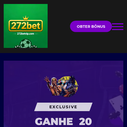
OBTER BÔNUS
EXCLUSIVE
GANHE
20