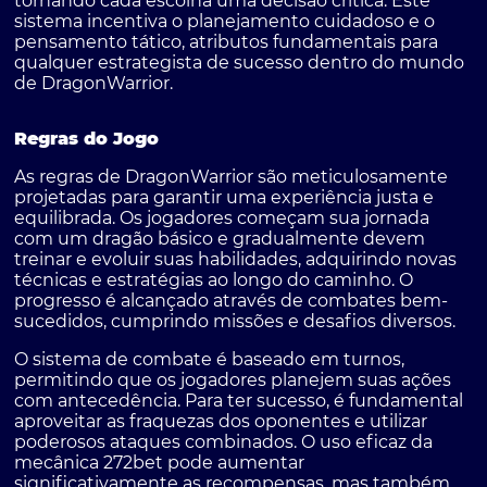
tornando cada escolha uma decisão crítica. Este
sistema incentiva o planejamento cuidadoso e o
pensamento tático, atributos fundamentais para
qualquer estrategista de sucesso dentro do mundo
de DragonWarrior.
Regras do Jogo
As regras de DragonWarrior são meticulosamente
projetadas para garantir uma experiência justa e
equilibrada. Os jogadores começam sua jornada
com um dragão básico e gradualmente devem
treinar e evoluir suas habilidades, adquirindo novas
técnicas e estratégias ao longo do caminho. O
progresso é alcançado através de combates bem-
sucedidos, cumprindo missões e desafios diversos.
O sistema de combate é baseado em turnos,
permitindo que os jogadores planejem suas ações
com antecedência. Para ter sucesso, é fundamental
aproveitar as fraquezas dos oponentes e utilizar
poderosos ataques combinados. O uso eficaz da
mecânica 272bet pode aumentar
significativamente as recompensas, mas também