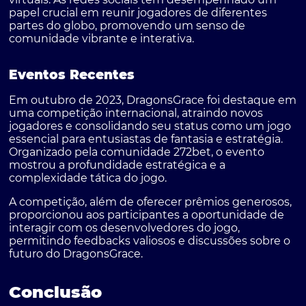
papel crucial em reunir jogadores de diferentes
partes do globo, promovendo um senso de
comunidade vibrante e interativa.
Eventos Recentes
Em outubro de 2023, DragonsGrace foi destaque em
uma competição internacional, atraindo novos
jogadores e consolidando seu status como um jogo
essencial para entusiastas de fantasia e estratégia.
Organizado pela comunidade 272bet, o evento
mostrou a profundidade estratégica e a
complexidade tática do jogo.
A competição, além de oferecer prêmios generosos,
proporcionou aos participantes a oportunidade de
interagir com os desenvolvedores do jogo,
permitindo feedbacks valiosos e discussões sobre o
futuro do DragonsGrace.
Conclusão