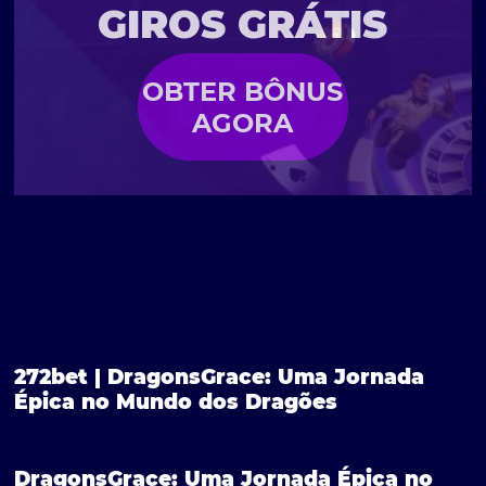
GIROS GRÁTIS
OBTER BÔNUS
AGORA
272bet | DragonsGrace: Uma Jornada
Épica no Mundo dos Dragões
DragonsGrace: Uma Jornada Épica no