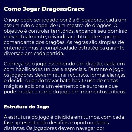
Como Jogar DragonsGrace
O jogo pode ser jogado por 2 a 6 jogadores, cada um
assumindo o papel de um mestre de dragões. O
objetivo é controlar territórios, expandir seu domínio
e, eventualmente, reivindicar o título de supremo
comandante dos dragões. As regras são simples de
entender, mas a complexidade estratégica garante
diversão em cada partida.
Começa-se o jogo escolhendo um dragão, cada um
com habilidades únicas e especiais. Durante o jogo,
os jogadores devem reunir recursos, formar alianças
e decidir quando travar batalhas. O uso de cartas
mágicas adiciona um elemento de surpresa que
pode mudar o rumo do jogo em momentos críticos.
Estrutura do Jogo
A estrutura do jogo é dividida em turnos, com cada
fase apresentando desafios e oportunidades
distintas. Os jogadores devem navegar por