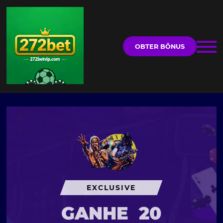
OBTER BÔNUS
EXCLUSIVE
GANHE
20