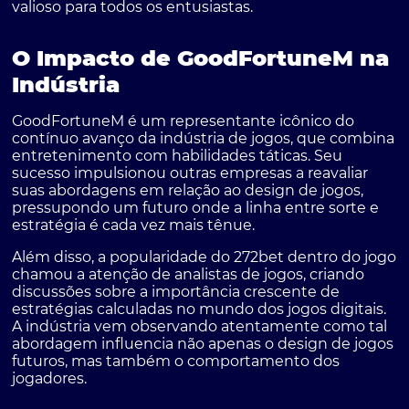
valioso para todos os entusiastas.
O Impacto de GoodFortuneM na
Indústria
GoodFortuneM é um representante icônico do
contínuo avanço da indústria de jogos, que combina
entretenimento com habilidades táticas. Seu
sucesso impulsionou outras empresas a reavaliar
suas abordagens em relação ao design de jogos,
pressupondo um futuro onde a linha entre sorte e
estratégia é cada vez mais tênue.
Além disso, a popularidade do 272bet dentro do jogo
chamou a atenção de analistas de jogos, criando
discussões sobre a importância crescente de
estratégias calculadas no mundo dos jogos digitais.
A indústria vem observando atentamente como tal
abordagem influencia não apenas o design de jogos
futuros, mas também o comportamento dos
jogadores.