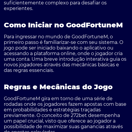
suficientemente complexo para desafiar os
experientes.
Como Iniciar no GoodFortuneM
Para ingressar no mundo de GoodFortuneM, o
primeiro passo é familiarizar-se com seu sistema. O
jogo pode ser iniciado baixando o aplicativo ou
acessando a plataforma online, onde o jogador cria
uma conta. Uma breve introdução interativa guia os
novos jogadores através das mecânicas básicas e
das regras essenciais.
Regras e Mecânicas do Jogo
GoodFortuneM gira em torno de uma série de
rodadas onde os jogadores fazem apostas com base
em probabilidades e estratégias traçadas
previamente. O conceito de 272bet desempenha
um papel crucial, visto que oferece ao jogador a
possibilidade de maximizar suas ganancias através