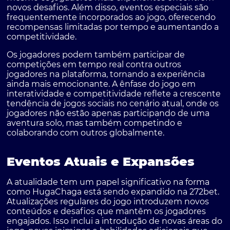
novos desafios. Além disso, eventos especiais são
frequentemente incorporados ao jogo, oferecendo
recompensas limitadas por tempo e aumentando a
competitividade.
Os jogadores podem também participar de
competições em tempo real contra outros
jogadores na plataforma, tornando a experiência
ainda mais emocionante. A ênfase do jogo em
interatividade e competitividade reflete a crescente
tendência de jogos sociais no cenário atual, onde os
jogadores não estão apenas participando de uma
aventura solo, mas também competindo e
colaborando com outros globalmente.
Eventos Atuais e Expansões
A atualidade tem um papel significativo na forma
como HugaChaga está sendo expandido na 272bet.
Atualizações regulares do jogo introduzem novos
conteúdos e desafios que mantêm os jogadores
engajados. Isso inclui a introdução de novas áreas do