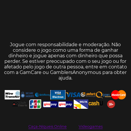
Jogue com responsabilidade e moderação. Não
considere o jogo como uma forma de ganhar
dinheiro e jogue apenas com dinheiro que possa
perder. Se estiver preocupado com o seu jogo ou for
afetado pelo jogo de outra pessoa, entre em contato
com a
GamCare
ou
GamblersAnonymous
para obter
ajuda.
Caça-Níqueis Online
Videogames