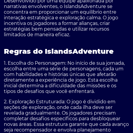
Desenvolvido por uma equipe apaixonada por
narrativas envolventes, o IslandsAdventure se
concentra em proporcionar um equilíbrio entre
interação estratégica e exploração calma. O jogo
incentiva os jogadores a formar alianças, criar
estratégias bem pensadas e utilizar recursos
limitados de maneira eficaz.
Regras do IslandsAdventure
1. Escolha do Personagem:
No início de sua jornada,
escolha entre uma série de personagens, cada um
com habilidades e histórias únicas que afetarão
diretamente a experiência de jogo. Esta escolha
inicial determina a dificuldade das missões e os
tipos de desafios que você enfrentará.
2. Exploração Estruturada:
O jogo é dividido em
seções de exploração, onde cada ilha deve ser
revelada gradualmente. Os jogadores precisam
completar desafios específicos para desbloquear
novas áreas. Essa estrutura garante que cada avanço
seja recompensador e envolva planejamento