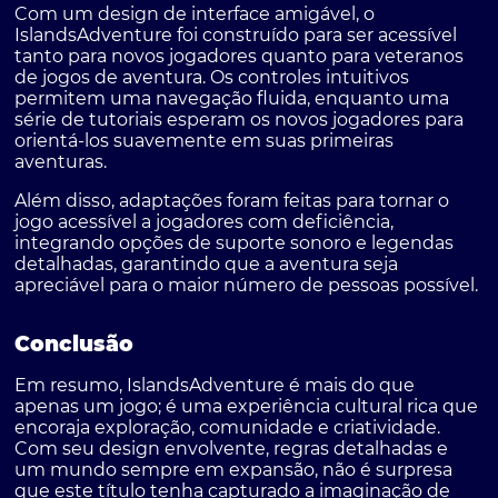
Com um design de interface amigável, o
IslandsAdventure foi construído para ser acessível
tanto para novos jogadores quanto para veteranos
de jogos de aventura. Os controles intuitivos
permitem uma navegação fluida, enquanto uma
série de tutoriais esperam os novos jogadores para
orientá-los suavemente em suas primeiras
aventuras.
Além disso, adaptações foram feitas para tornar o
jogo acessível a jogadores com deficiência,
integrando opções de suporte sonoro e legendas
detalhadas, garantindo que a aventura seja
apreciável para o maior número de pessoas possível.
Conclusão
Em resumo, IslandsAdventure é mais do que
apenas um jogo; é uma experiência cultural rica que
encoraja exploração, comunidade e criatividade.
Com seu design envolvente, regras detalhadas e
um mundo sempre em expansão, não é surpresa
que este título tenha capturado a imaginação de