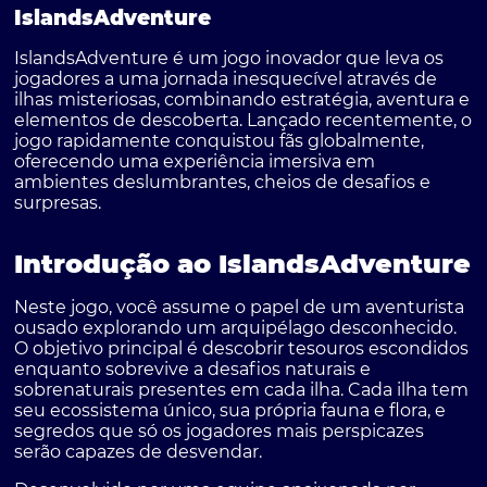
IslandsAdventure
IslandsAdventure é um jogo inovador que leva os
jogadores a uma jornada inesquecível através de
ilhas misteriosas, combinando estratégia, aventura e
elementos de descoberta. Lançado recentemente, o
jogo rapidamente conquistou fãs globalmente,
oferecendo uma experiência imersiva em
ambientes deslumbrantes, cheios de desafios e
surpresas.
Introdução ao IslandsAdventure
Neste jogo, você assume o papel de um aventurista
ousado explorando um arquipélago desconhecido.
O objetivo principal é descobrir tesouros escondidos
enquanto sobrevive a desafios naturais e
sobrenaturais presentes em cada ilha. Cada ilha tem
seu ecossistema único, sua própria fauna e flora, e
segredos que só os jogadores mais perspicazes
serão capazes de desvendar.