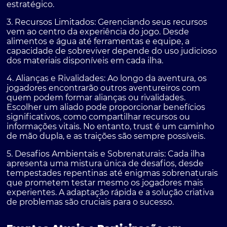
estratégico.
3. Recursos Limitados:
Gerenciando seus recursos
vem ao centro da experiência do jogo. Desde
alimentos e água até ferramentas e equipe, a
capacidade de sobreviver depende do uso judicioso
dos materiais disponíveis em cada ilha.
4. Alianças e Rivalidades:
Ao longo da aventura, os
jogadores encontrarão outros aventureiros com
quem podem formar alianças ou rivalidades.
Escolher um aliado pode proporcionar benefícios
significativos, como compartilhar recursos ou
informações vitais. No entanto, trust é um caminho
de mão dupla, e as traições são sempre possíveis.
5. Desafios Ambientais e Sobrenaturais:
Cada ilha
apresenta uma mistura única de desafios, desde
tempestades repentinas até enigmas sobrenaturais
que prometem testar mesmo os jogadores mais
experientes. A adaptação rápida e a solução criativa
de problemas são cruciais para o sucesso.