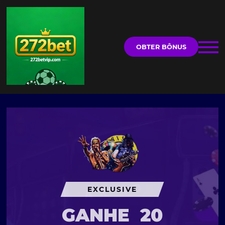
OBTER BÔNUS
EXCLUSIVE
GANHE
20