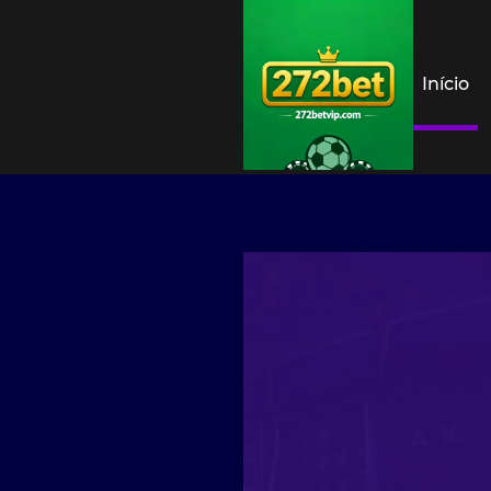
Início