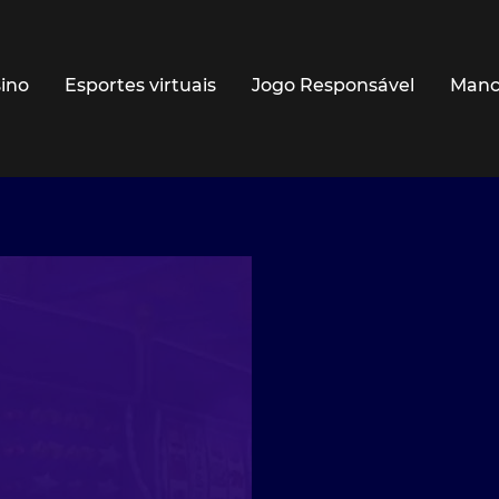
sino
Esportes virtuais
Jogo Responsável
Manc