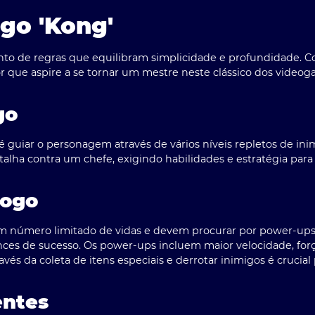
go 'Kong'
nto de regras que equilibram simplicidade e profundidade. 
r que aspire a se tornar um mestre neste clássico dos videog
go
é guiar o personagem através de vários níveis repletos de inim
lha contra um chefe, exigindo habilidades e estratégia para
Jogo
número limitado de vidas e devem procurar por power-ups
ces de sucesso. Os power-ups incluem maior velocidade, forç
és da coleta de itens especiais e derrotar inimigos é crucial 
entes