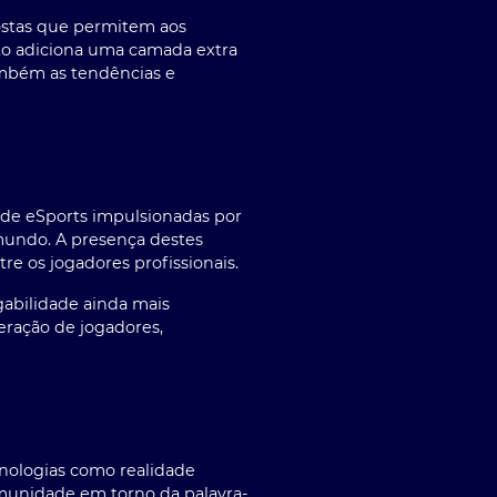
postas que permitem aos
to adiciona uma camada extra
também as tendências e
 de eSports impulsionadas por
 mundo. A presença destes
re os jogadores profissionais.
gabilidade ainda mais
eração de jogadores,
nologias como realidade
comunidade em torno da palavra-