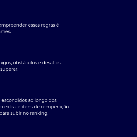
Compreender essas regras é
ames.
igos, obstáculos e desafios.
 superar.
 escondidos ao longo dos
a extra, e itens de recuperação
para subir no ranking.