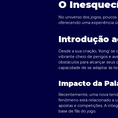
O Inesquec
No universo dos jogos, poucos
oferecendo uma experiência ún
Introdução a
Desde a sua criação, 'Kong' s
vibrante cheio de perigos e a
obstáculos para alcançar seus 
capacidade de se adaptar às 
Impacto da Pal
Recentemente, uma nova tendên
fenômeno está relacionado a um
apostas e competições. A int
base de fãs do jogo.