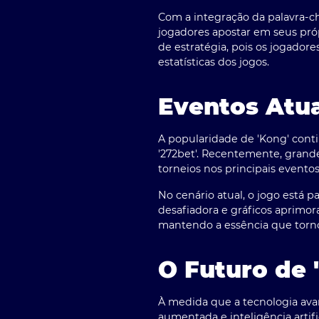
Com a integração da palavra-ch
jogadores apostar em seus pr
de estratégia, pois os jogador
estatísticas dos jogos.
Eventos Atua
A popularidade de 'Kong' cont
'272bet'. Recentemente, grand
torneios nos principais evento
No cenário atual, o jogo está
desafiadora e gráficos aprimor
mantendo a essência que torno
O Futuro de '
À medida que a tecnologia ava
aumentada e inteligência artif