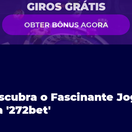
GIROS GRÁTIS
OBTER BÔNUS AGORA
scubra o Fascinante Jo
 '272bet'