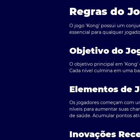
Regras do Jo
O jogo 'Kong' possui um conju
essencial para qualquer jogado
Objetivo do Jo
O objetivo principal em 'Kong' 
Cada nível culmina em uma bata
Elementos de 
Os jogadores começam com um 
níveis para aumentar suas chan
de saúde. Acumular pontos atrav
Inovações Rec