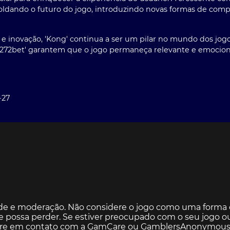
ldando o futuro do jogo, introduzindo novas formas de compet
 inovação, 'Kong' continua a ser um pilar no mundo dos jogo
272bet' garantem que o jogo permaneça relevante e emociona
-27
de e moderação. Não considere o jogo como uma forma d
 possa perder. Se estiver preocupado com o seu jogo ou 
tre em contato com a
GamCare
ou
GamblersAnonymou