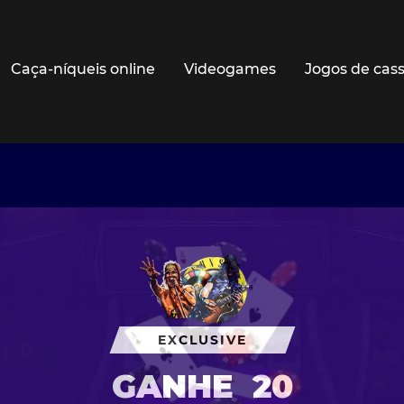
Caça-níqueis online
Videogames
Jogos de cas
EXCLUSIVE
GANHE
20