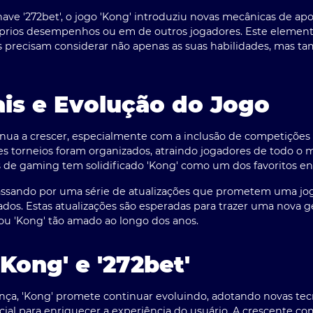
ave '272bet', o jogo 'Kong' introduziu novas mecânicas de a
óprios desempenhos ou em de outros jogadores. Este elemen
es precisam considerar não apenas as suas habilidades, mas 
is e Evolução do Jogo
inua a crescer, especialmente com a inclusão de competições
es torneios foram organizados, atraindo jogadores de todo o
s de gaming tem solidificado 'Kong' como um dos favoritos ent
 passando por uma série de atualizações que prometem uma jo
ados. Estas atualizações são esperadas para trazer uma nova g
u 'Kong' tão amado ao longo dos anos.
Kong' e '272bet'
nça, 'Kong' promete continuar evoluindo, adotando novas tec
icial para enriquecer a experiência do usuário. A crescente 