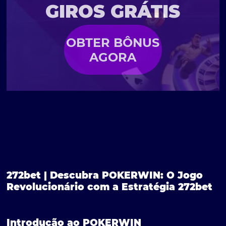
GIROS GRÁTIS
OBTER BÔNUS
AGORA
272bet | Descubra POKERWIN: O Jogo
Revolucionário com a Estratégia 272bet
Introdução ao POKERWIN