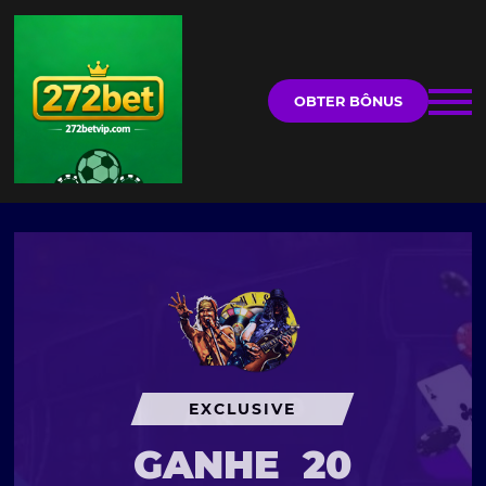
OBTER BÔNUS
EXCLUSIVE
GANHE
20