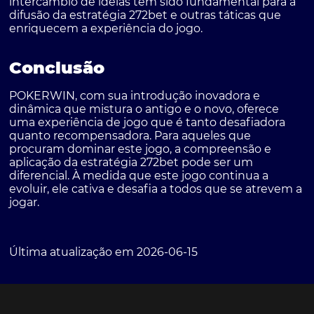
intercâmbio de ideias tem sido fundamental para a
difusão da estratégia 272bet e outras táticas que
enriquecem a experiência do jogo.
Conclusão
POKERWIN, com sua introdução inovadora e
dinâmica que mistura o antigo e o novo, oferece
uma experiência de jogo que é tanto desafiadora
quanto recompensadora. Para aqueles que
procuram dominar este jogo, a compreensão e
aplicação da estratégia 272bet pode ser um
diferencial. À medida que este jogo continua a
evoluir, ele cativa e desafia a todos que se atrevem a
jogar.
Última atualização em 2026-06-15