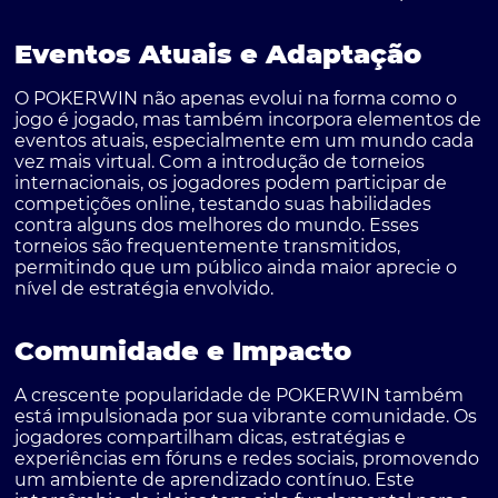
Eventos Atuais e Adaptação
O POKERWIN não apenas evolui na forma como o
jogo é jogado, mas também incorpora elementos de
eventos atuais, especialmente em um mundo cada
vez mais virtual. Com a introdução de torneios
internacionais, os jogadores podem participar de
competições online, testando suas habilidades
contra alguns dos melhores do mundo. Esses
torneios são frequentemente transmitidos,
permitindo que um público ainda maior aprecie o
nível de estratégia envolvido.
Comunidade e Impacto
A crescente popularidade de POKERWIN também
está impulsionada por sua vibrante comunidade. Os
jogadores compartilham dicas, estratégias e
experiências em fóruns e redes sociais, promovendo
um ambiente de aprendizado contínuo. Este