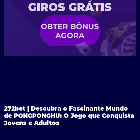
GIROS GRÁTIS
OBTER BÔNUS
AGORA
272bet | Descubra o Fascinante Mundo
de PONGPONGHU: O Jogo que Conquista
Jovens e Adultos