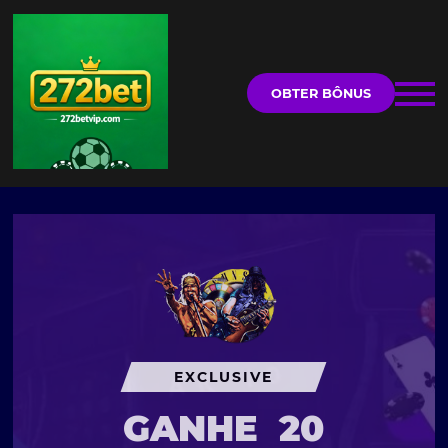
OBTER BÔNUS
EXCLUSIVE
GANHE
20