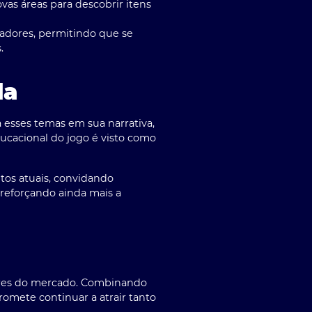
as áreas para descobrir itens
adores, permitindo que se
.
la
 esses temas em sua narrativa,
ucacional do jogo é visto como
tos atuais, convidando
 reforçando ainda mais a
ores do mercado. Combinando
omete continuar a atrair tanto