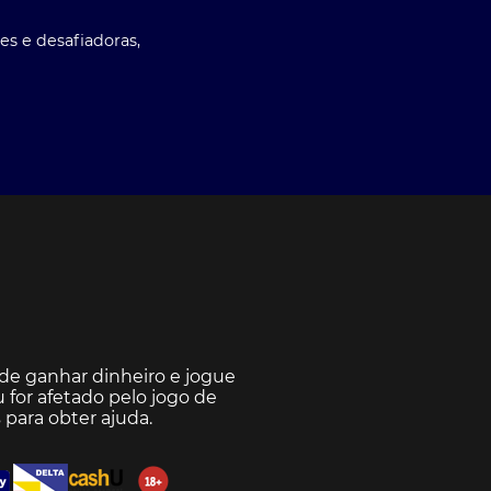
es e desafiadoras,
e ganhar dinheiro e jogue
for afetado pelo jogo de
s
para obter ajuda.