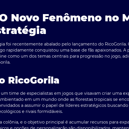
: O Novo Fenômeno no 
tratégia
gia foi recentemente abalado pelo lançamento do
RicoGorila
.
ogo rapidamente conquistou uma base de fãs apaixonados. A 
ine como um dos temas centrais para progressão no jogo, a
orila.
o RicoGorila
r um time de especialistas em jogos que visavam criar uma ex
 Ambientado em um mundo onde as florestas tropicais se enc
 convidados a assumir o papel de líderes estratégicos buscando
ológicos e rivais formidáveis.
colônia, e o objetivo principal é acumular recursos para exp
gicos e opções de personalização são disponibilizados, manten