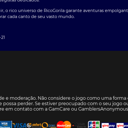
tegistas dedicados.
r, o rico universo de RicoGorila garante aventuras empolgant
orar cada canto de seu vasto mundo.
-21
de e moderação. Não considere o jogo como uma forma d
 possa perder. Se estiver preocupado com o seu jogo ou 
tre em contato com a
GamCare
ou
GamblersAnonymou