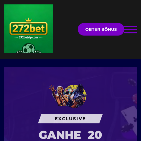
OBTER BÔNUS
EXCLUSIVE
GANHE
20