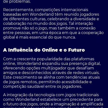
de problemas.
Recentemente, competições internacionais
baseadas em Wonderland têm reunido jogadores
de diferentes culturas, celebrando a diversidade e
colaboração no mundo dos jogos. Tal interação
promove não só o jogo, mas também a conexão
entre pessoas, em uma época em que a cooperação
global é mais essencial do que nunca.
A Influência do Online e o Futuro
Com a crescente popularidade das plataformas
online, Wonderland expandiu sua presença digital,
oferecendo opções multijogador que desafiam
amigos e desconhecidos através de redes virtuais.
Este crescimento se alinha com tendências atuais
de jogos remotos, permitindo acessibilidade e
competição saudável entre os jogadores.
A integração da tecnologia com jogos tradicionais
como Wonderland estabelece um precedente para
o futuro dos jogos, onde a imaginação é amplificada