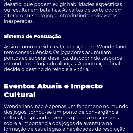
desafio, que podem exigir habilidades específicas
ou resultar em batalhas. As cartas de sorte podem
alterar o curso do jogo, introduzindo reviravoltas
inesperadas.
Sistema de Pontuação
Assim como na vida real, cada ação em Wonderland
tem consequências. Os jogadores acumulam
pontos ao superar desafios, descobrindo tesouros
escondidos e forjando alianças. A pontuação final
decide o destino do reino e a vitória.
Eventos Atuais e Impacto
Cultural
Wonderland não é apenas um fenômeno no mundo
dos jogos; tornou-se um ponto de convergência
cultural, inspirando eventos globais e discussões
sobre a importância dos jogos de aventura na
formação de estratégias e habilidades de resolução