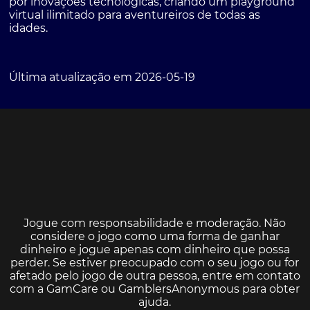
por inovações tecnológicas, criando um playground
virtual ilimitado para aventureiros de todas as
idades.
Última atualização em 2026-05-19
Jogue com responsabilidade e moderação. Não
considere o jogo como uma forma de ganhar
dinheiro e jogue apenas com dinheiro que possa
perder. Se estiver preocupado com o seu jogo ou for
afetado pelo jogo de outra pessoa, entre em contato
com a
GamCare
ou
GamblersAnonymous
para obter
ajuda.