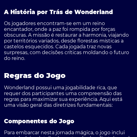
A História por Trás de Wonderland
Os jogadores encontram-se em um reino
encantador, onde a paz foi rompida por forças
obscuras. A missão é restaurar a harmonia, viajando
por territórios variados, desde florestas místicas a
castelos esquecidos. Cada jogada traz novas
surpresas, com decisões críticas moldando o futuro
do reino.
Regras do Jogo
Wonderland possui uma jogabilidade rica, que
requer dos participantes uma compreensão das
regras para maximizar sua experiência. Aqui está
uma visão geral das diretrizes fundamentais:
Componentes do Jogo
Para embarcar nesta jornada mágica, o jogo inclui