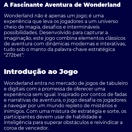
A Fascinante Aventura de Wonderland
Wonderland não é apenas um jogo; é uma
experiência que leva os jogadores a um universo
cheio de magia, desafios e intermináveis
possibilidades. Desenvolvido para capturar a
imaginação, este jogo combina elementos clássicos
de aventura com dinâmicas modernas e interativas,
tudo sob o manto da palavra-chave estratégica
"272bet".
Introdução ao Jogo
Wonderland entra no mercado de jogos de tabuleiro
e digitais com a promessa de oferecer uma
experiência sem igual. Inspirado por contos de fadas
e narrativas de aventura, o jogo desafia os jogadores
a navegar por um mundo repleto de mistérios e
inimigos. Com uma mistura de estratégia e sorte, os
participantes devem usar de habilidade e
inteligência para superar obstáculos e reivindicar a
coroa de vencedor.